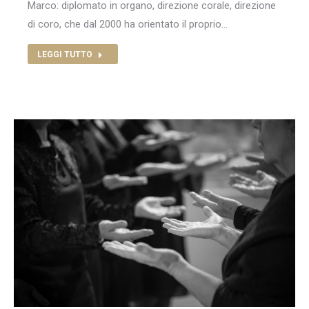
Marco: diplomato in organo, direzione corale, direzione
di coro, che dal 2000 ha orientato il proprio…
LEGGI TUTTO